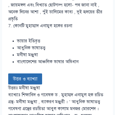
, জায়মঙ্গল এবং বিখ্যাত ছোটগল্প হলো- পথ জানা নাই ,
অনেক দিনের আশা , পুঁই ডালিমের কাব্য , দুই হৃদয়ের তীর
প্রভৃতি
7. কোনটি মুহাম্মাদ এনামুল হকের রচনা
ভায়ার ইতিবৃত্ত
আধুনিক ভাষাতত্ত্ব
মনীষা মঞ্জুষা
বাংলাদেশের আঞ্চলিক ভাষার অভিধান
উত্তর ও ব্যাখ্যা
উত্তরঃ মনীষা মঞ্জুষা
ব্যাখ্যাঃ শিক্ষাবিদ ও গবেষক ড . মুহাম্মদ এনামুল হক রচিত
গ্রন্থ- মনীষা মঞ্জুষা , ব্যাকরণ মঞ্জুরী । ‘ আধুনিক ভাষাতত্ত্ব
গবেষণা গ্রন্থের রচয়িতা আবুল কালাম মনজর মোরশেদ ।