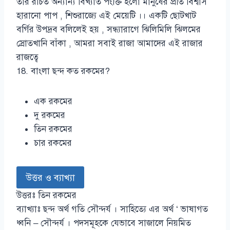
তাঁর রচিত অন্যান্য বিখ্যাত পংক্তি হলো মানুষের প্রতি বিশ্বাস
হারানো পাপ , শিশুরাজ্যে এই মেয়েটি ।। একটি ছোটখাট
বর্গির উপদ্রব বলিলেই হয় , সন্ধ্যারাগে ঝিলিমিলি ঝিলমের
স্রোতখানি বাঁকা , আমরা সবাই রাজা আমাদের এই রাজার
রাজত্বে
18. বাংলা ছন্দ কত রকমের?
এক রকমের
দু রকমের
তিন রকমের
চার রকমের
উত্তর ও ব্যাখ্যা
উত্তরঃ তিন রকমের
ব্যাখ্যাঃ ছন্দ অর্থ গতি সৌন্দর্য । সাহিত্যে এর অর্থ ‘ ভাষাগত
ধ্বনি – সৌন্দর্য । পদসমূহকে যেভাবে সাজালে নিয়মিত