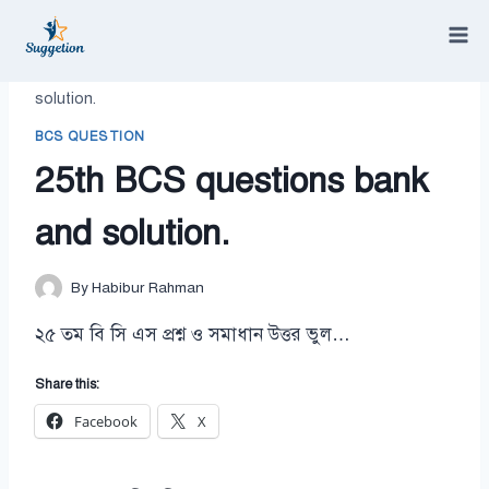
Skip
to
content
/
BCS Question
/
25th BCS questions bank and
solution.
BCS QUESTION
25th BCS questions bank
and solution.
By
Habibur Rahman
২৫ তম বি সি এস প্রশ্ন ও সমাধান উত্তর ভুল…
Share this:
Facebook
X