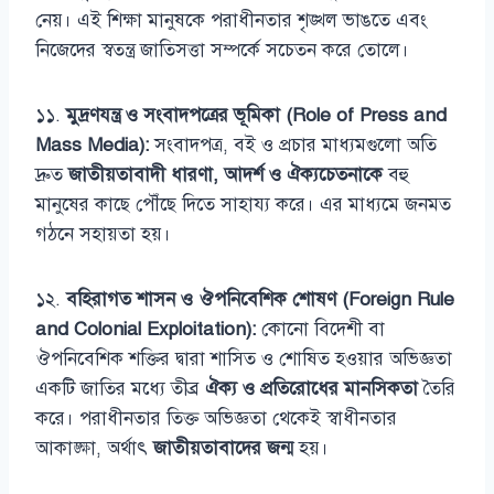
নেয়। এই শিক্ষা মানুষকে পরাধীনতার শৃঙ্খল ভাঙতে এবং
নিজেদের স্বতন্ত্র জাতিসত্তা সম্পর্কে সচেতন করে তোলে।
১১.
মুদ্রণযন্ত্র ও সংবাদপত্রের ভূমিকা (Role of Press and
Mass Media):
সংবাদপত্র, বই ও প্রচার মাধ্যমগুলো অতি
দ্রুত
জাতীয়তাবাদী ধারণা, আদর্শ ও ঐক্যচেতনাকে
বহু
মানুষের কাছে পৌঁছে দিতে সাহায্য করে। এর মাধ্যমে জনমত
গঠনে সহায়তা হয়।
১২.
বহিরাগত শাসন ও ঔপনিবেশিক শোষণ (Foreign Rule
and Colonial Exploitation):
কোনো বিদেশী বা
ঔপনিবেশিক শক্তির দ্বারা শাসিত ও শোষিত হওয়ার অভিজ্ঞতা
একটি জাতির মধ্যে তীব্র
ঐক্য ও প্রতিরোধের মানসিকতা
তৈরি
করে। পরাধীনতার তিক্ত অভিজ্ঞতা থেকেই স্বাধীনতার
আকাঙ্ক্ষা, অর্থাৎ
জাতীয়তাবাদের জন্ম
হয়।