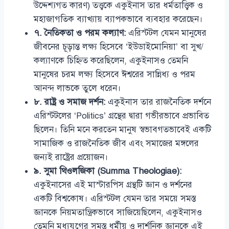
উদ্দেশ্যগত কারণ) তত্ত্বকে একুইনাস তার ধর্মতাত্ত্বিক ও
মহাজাগতিক ব্যাখ্যায় ব্যাপকভাবে ব্যবহার করেছেন।
৭. নৈতিকতা ও পরম কল্যাণ:
এরিস্টটল যেমন মানুষের
জীবনের চূড়ান্ত লক্ষ্য হিসেবে ‘ইউডাইমোনিয়া’ বা সুখ/
কল্যাণকে চিহ্নিত করেছিলেন, একুইনাসও তেমনি
মানুষের চরম লক্ষ্য হিসেবে ঈশ্বরের সান্নিধ্য ও পরম
আনন্দ লাভকে তুলে ধরেন।
৮. রাষ্ট্র ও সমাজ দর্শন:
একুইনাস তার রাজনৈতিক দর্শনে
এরিস্টটলের ‘Politics’ গ্রন্থের দ্বারা গভীরভাবে প্রভাবিত
ছিলেন। তিনি মনে করতেন মানুষ স্বভাবগতভাবেই একটি
সামাজিক ও রাজনৈতিক জীব এবং সমাজের মঙ্গলের
জন্যই রাষ্ট্রের প্রয়োজন।
৯. সুমা থিওলজিকা (Summa Theologiae):
একুইনাসের এই মাস্টারপিস গ্রন্থটি জ্ঞান ও দর্শনের
একটি বিশ্বকোষ। এরিস্টটল যেমন তার সময়ে সমস্ত
জ্ঞানকে নিয়মতান্ত্রিকভাবে সাজিয়েছিলেন, একুইনাসও
তেমনি মধ্যযুগের সমস্ত ধর্মীয় ও দার্শনিক জ্ঞানকে এই