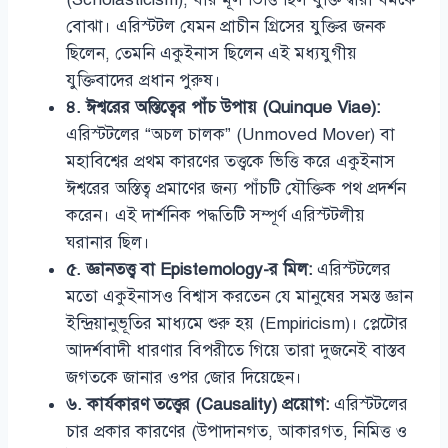
বোঝা। এরিস্টটল যেমন প্রাচীন গ্রিসের যুক্তির জনক
ছিলেন, তেমনি একুইনাস ছিলেন এই মধ্যযুগীয়
যুক্তিবাদের প্রধান পুরুষ।
৪. ঈশ্বরের অস্তিত্বের পাঁচ উপায় (Quinque Viae):
এরিস্টটলের “অচল চালক” (Unmoved Mover) বা
মহাবিশ্বের প্রথম কারণের তত্ত্বকে ভিত্তি করে একুইনাস
ঈশ্বরের অস্তিত্ব প্রমাণের জন্য পাঁচটি যৌক্তিক পথ প্রদর্শন
করেন। এই দার্শনিক পদ্ধতিটি সম্পূর্ণ এরিস্টটলীয়
ঘরানার ছিল।
৫. জ্ঞানতত্ত্ব বা Epistemology-র মিল:
এরিস্টটলের
মতো একুইনাসও বিশ্বাস করতেন যে মানুষের সমস্ত জ্ঞান
ইন্দ্রিয়ানুভূতির মাধ্যমে শুরু হয় (Empiricism)। প্লেটোর
আদর্শবাদী ধারণার বিপরীতে গিয়ে তারা দুজনেই বাস্তব
জগতকে জানার ওপর জোর দিয়েছেন।
৬. কার্যকারণ তত্ত্বের (Causality) প্রয়োগ:
এরিস্টটলের
চার প্রকার কারণের (উপাদানগত, আকারগত, নিমিত্ত ও