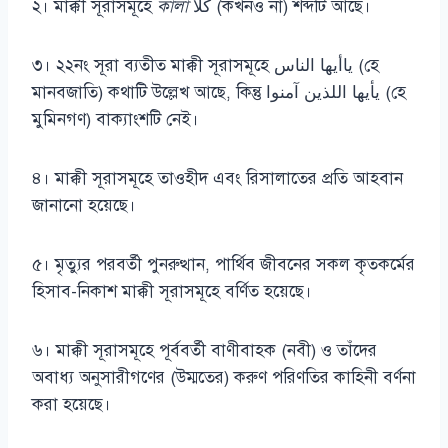
২। মাক্কী সূরাসমূহে
কালা
كلا (কখনও না) শব্দটি আছে।
৩। ২২নং সূরা ব্যতীত মাক্কী সূরাসমূহে ياأيها الناس (হে
মানবজাতি) কথাটি উল্লেখ আছে, কিন্তু يأيها اللذين آمنوا (হে
মুমিনগণ) বাক্যাংশটি নেই।
৪। মাক্কী সূরাসমূহে তাওহীদ এবং রিসালাতের প্রতি আহবান
জানানো হয়েছে।
৫। মৃত্যুর পরবর্তী পুনরুত্থান, পার্থিব জীবনের সকল কৃতকর্মের
হিসাব-নিকাশ মাক্কী সূরাসমূহে বর্ণিত হয়েছে।
৬। মাক্কী সূরাসমূহে পূর্ববর্তী বাণীবাহক (নবী) ও তাঁদের
অবাধ্য অনুসারীগণের (উম্মতের) করুণ পরিণতির কাহিনী বর্ণনা
করা হয়েছে।