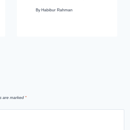
By
Habibur Rahman
ds are marked
*