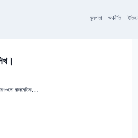
মুলপাতা
অর্থনীতি
ইতিহ
লিখ।
কারণগুলো রাজনৈতিক,…