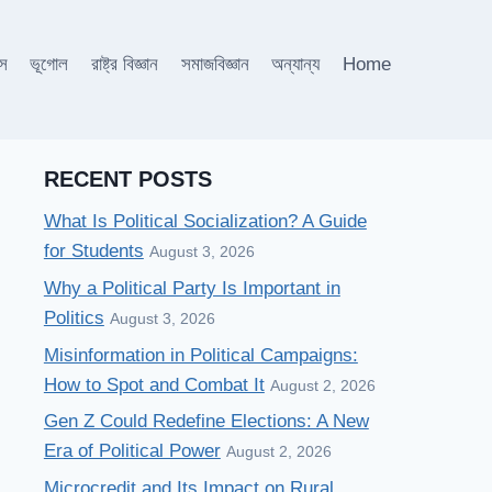
াস
ভূগোল
রাষ্ট্র বিজ্ঞান
সমাজবিজ্ঞান
অন্যান্য
Home
Search
for:
RECENT POSTS
What Is Political Socialization? A Guide
for Students
August 3, 2026
Why a Political Party Is Important in
Politics
August 3, 2026
Misinformation in Political Campaigns:
How to Spot and Combat It
August 2, 2026
Gen Z Could Redefine Elections: A New
Era of Political Power
August 2, 2026
Microcredit and Its Impact on Rural