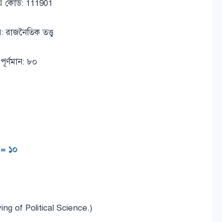
য় কোড: 111901
: রাজনৈতিক তত্ত্ব
পূর্ণমান: ৮০
 = ১০
g of Political Science.)