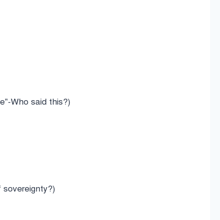
ce”-Who said this?)
f sovereignty?)