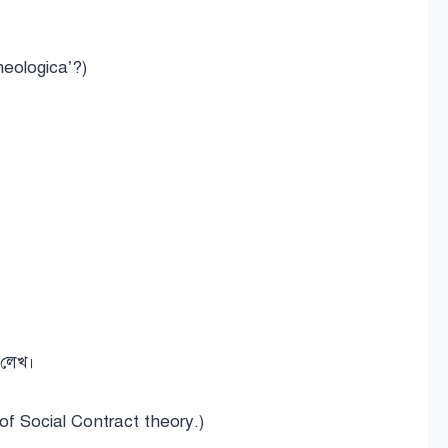
eologica’?)
ম লেখ।
f Social Contract theory.)