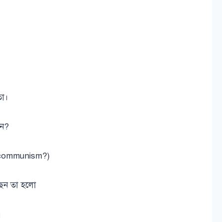
তা।
েন?
 communism?)
লেছেন তা হলো
।