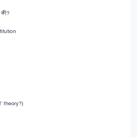
াম কী?
itution
’ theory?)