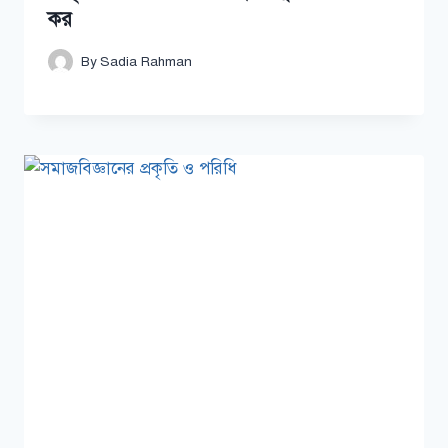
কর
By
Sadia Rahman