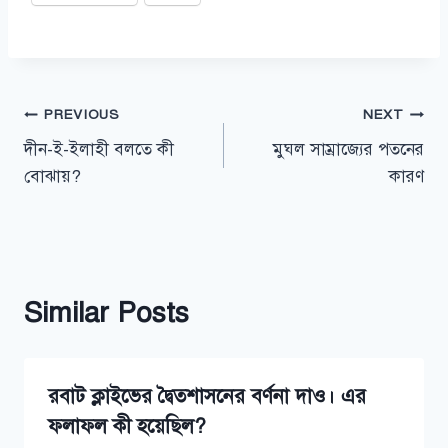
Post
PREVIOUS
NEXT
দীন-ই-ইলাহী বলতে কী
মুঘল সাম্রাজ্যের পতনের
navigation
বোঝায়?
কারণ
Similar Posts
রবাট ক্লাইভের দ্বৈতশাসনের বর্ণনা দাও। এর
ফলাফল কী হয়েছিল?