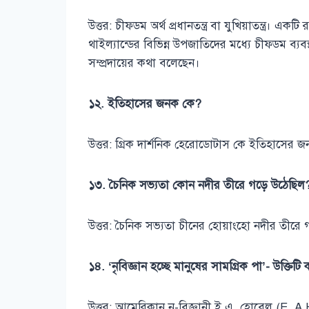
উত্তর: চীফডম অর্থ প্রধানতন্ত্র বা যুখিয়াতন্ত্র। 
থাইল্যান্ডের বিভিন্ন উপজাতিদের মধ্যে চীফডম ব্য
সম্প্রদায়ের কথা বলেছেন।
১২. ইতিহাসের জনক কে?
উত্তর: গ্রিক দার্শনিক হেরোডোটাস কে ইতিহাসের 
১৩. চৈনিক সভ্যতা কোন নদীর তীরে গড়ে উঠেছিল
উত্তর: চৈনিক সভ্যতা চীনের হোয়াংহো নদীর তীরে
১৪. ‘নৃবিজ্ঞান হচ্ছে মানুষের সামগ্রিক পা’- উক্তিটি
উত্তর: আমেরিকান নৃ-বিজ্ঞানী ই.এ. হোবেল (E. A