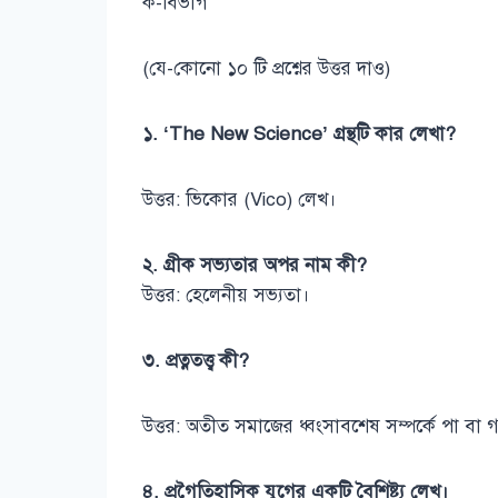
ক-বিভাগ
(যে-কোনো ১০ টি প্রশ্নের উত্তর দাও)
১. ‘The New Science’ গ্রন্থটি কার লেখা?
উত্তর: ভিকোর (Vico) লেখ।
২. গ্রীক সভ্যতার অপর নাম কী?
উত্তর: হেলেনীয় সভ্যতা।
৩. প্রত্নতত্ত্ব কী?
উত্তর: অতীত সমাজের ধ্বংসাবশেষ সম্পর্কে পা বা গবে
৪. প্রগৈতিহাসিক যুগের একটি বৈশিষ্ট্য লেখ।