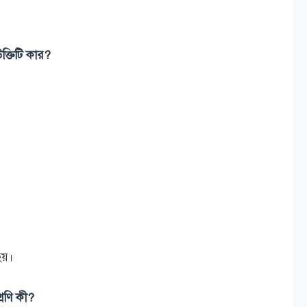
্তিটি কার?
হয়।
রেণি কী?