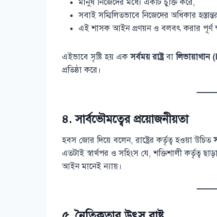
মানুষ নিজেদের মধ্যে একটি চুক্তি করে,
সবাই সম্মিলিতভাবে নিজেদের অধিকার হস্তান্
এই শাসক আইন প্রণয়ন ও বলবৎ করার পূর্ণ ক
এইভাবে সৃষ্টি হয় এক
সর্বময় রাষ্ট্র
বা
লিভায়াথান 
প্রতিষ্ঠা করে।
৪.
সার্বভৌমত্বের প্রয়োজনীয়তা
হবস জোর দিয়ে বলেন, রাষ্ট্রের কর্তৃত্ব হওয়া উচিত
স
এতটাই স্বার্থপর ও সহিংস যে, শক্তিশালী কর্তৃত্ব 
আইন মানেই ন্যায়।
৫.
নৈতিকতার উৎস রাষ্ট্র