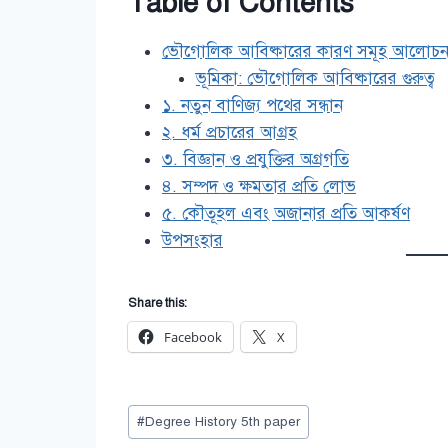
Table of Contents
ভৌগোলিক আবিষ্কারের কারণ সমূহ আলোচন
ভূমিকা: ভৌগোলিক আবিষ্কারের গুরুত্ব
১. নতুন বাণিজ্য পথের সন্ধান
২. ধর্ম প্রচারের আগ্রহ
৩. বিজ্ঞান ও প্রযুক্তির অগ্রগতি
৪. সম্পদ ও ক্ষমতার প্রতি লোভ
৫. কৌতূহল এবং অজানার প্রতি আকর্ষণ
উপসংহার
Share this:
Facebook
X
Post
#
Degree History 5th paper
Tags: