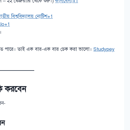
– ২২ ফেব্রুয়ারি থেকে শুরু।)
কালবেলা+1
াতীয় বিশ্ববিদ্যালয় নোটিশ+1
lo+1
।
ে পারে। তাই এক বার-এক বার চেক করা ভালো।
Studypey
কি করবেন
েন-
বেন