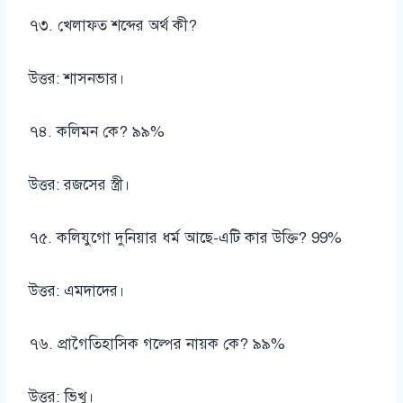
৭৩. খেলাফত শব্দের অর্থ কী?
উত্তর: শাসনভার।
৭৪. কলিমন কে? ৯৯%
উত্তর: রজসের স্ত্রী।
৭৫. কলিযুগো দুনিয়ার ধর্ম আছে-এটি কার উক্তি? 99%
উত্তর: এমদাদের।
৭৬. প্রাগৈতিহাসিক গল্পের নায়ক কে? ৯৯%
উত্তর: ভিখু।