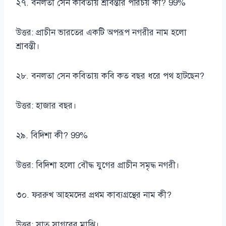
২৭. বনলতা সেন কবিতায় শ্রাবন্তীর পরিচয় কী? 99%
উত্তর: প্রাচীন ভারতের একটি অপরূপ নগরীর নাম হলো
শ্রাবন্তী।
২৮. বনলতা সেন কবিতায় কবি কত বছর ধরে পথ হাটছেন?
উত্তর: হাজার বছর।
২৯. বিদিশা কী? 99%
উত্তর: বিদিশা হলো বৌদ্ধ যুগের প্রাচীন সমৃদ্ধ নগরী।
৩০. ফররুখ আহমদের প্রথম কাব্যগ্রন্থের নাম কী?
উত্তর: সাত সাগরের মাঝি।