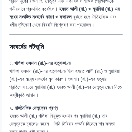
প্রথম যুগের রাজনীতি, নেতৃত্ব এবং একাধিক সামাজিক প্রেক্ষাপটকে
গভীরভাবে প্রভাবিত করেছিল।
হযরত আলী (রা.) ও মুয়াবিয়া (রা.) এর
মধ্যে সংঘটিত সংঘর্ষের কারণ ও ফলাফল
বুঝতে হলে ঐতিহাসিক এবং
ধর্মীয় দৃষ্টিকোণ থেকে বিষয়টি বিশ্লেষণ করা প্রয়োজন।
সংঘর্ষের পটভূমি
১.
খলিফা ওসমান (রা.)-এর হত্যাকাণ্ড
খলিফা ওসমান (রা.)-এর হত্যাকাণ্ড ছিল হযরত আলী (রা.) ও মুয়াবিয়া
(রা.)-এর মধ্যে সংঘর্ষের মূল কারণ। ওসমান (রা.)-এর হত্যার
প্রতিশোধ চেয়ে মুয়াবিয়া (রা.) হযরত আলী (রা.)-এর নেতৃত্ব মেনে নিতে
অস্বীকৃতি জানান।
২.
রাজনৈতিক নেতৃত্বের প্রশ্ন
হযরত আলী (রা.) খলিফা নিযুক্ত হওয়ার পর মুয়াবিয়া (রা.) তার
নেতৃত্বকে চ্যালেঞ্জ করেন। তিনি সিরিয়ার গভর্নর হিসেবে তার ক্ষমতা
বজায় রাখার চেষ্টা করেন।