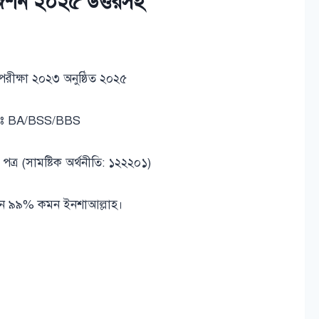
সাজেশন ২০২৫ উত্তরসহ
র্ষ পরীক্ষা ২০২৩ অনুষ্ঠিত ২০২৫
গঃ BA/BSS/BBS
় পত্র (সামষ্টিক অর্থনীতি: ১২২২০১)
শন ৯৯% কমন ইনশাআল্লাহ।