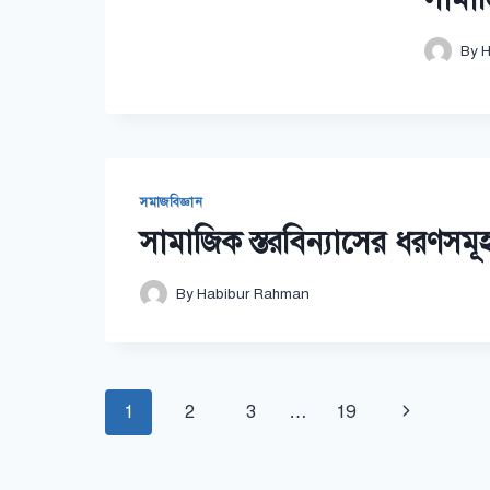
By
H
সমাজবিজ্ঞান
সামাজিক স্তরবিন্যাসের ধরণস
By
Habibur Rahman
Page
Next
1
2
3
…
19
navigation
Page