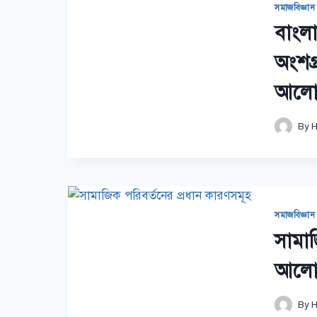
সমাজবিজ্ঞান
বাংল
অংশগ্
আলো
By
H
সমাজবিজ্ঞান
সামাজ
আলো
By
H