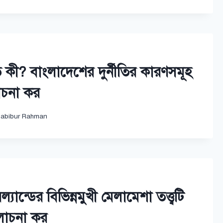
ীতি কী? বাংলাদেশের দুর্নীতির কারণসমূহ
চনা কর
abibur Rahman
্যান্ডের বিভিন্নমুখী মেলামেশা তত্ত্বটি
লোচনা কর