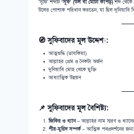
‘সুফি’ শব্দটি
‘সূফ’ (উল বা মোটা কাপড়)
শব্দ থেকে
উলের পোশাক পরিধান করতেন, যা ছিল দুনিয়াবি ব
🧭 সুফিবাদের মূল উদ্দেশ্য:
আত্মশুদ্ধি (তাযকিয়া)
আল্লাহর প্রেম ও নৈকট্য অর্জন
দুনিয়াবি মোহ থেকে মুক্তি
আধ্যাত্মিক উন্নয়ন
📌 সুফিবাদের মূল বৈশিষ্ট্য:
জিকির ও ধ্যান
– আল্লাহর নাম স্মরণ ও ধ্যানের
পীর-মুরিদ সম্পর্ক
– আত্মিক পথপ্রদর্শনের জন্য