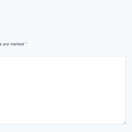
ds are marked
*